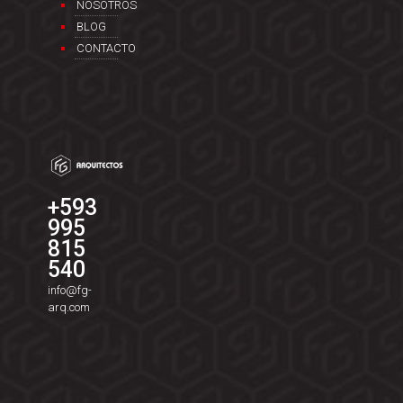
NOSOTROS
BLOG
CONTACTO
+593
995
815
540
info@fg-
arq.com